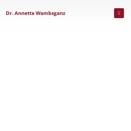
Dr. Annette Wambsganz
Terminvereinbarung
(089) 96 93 42