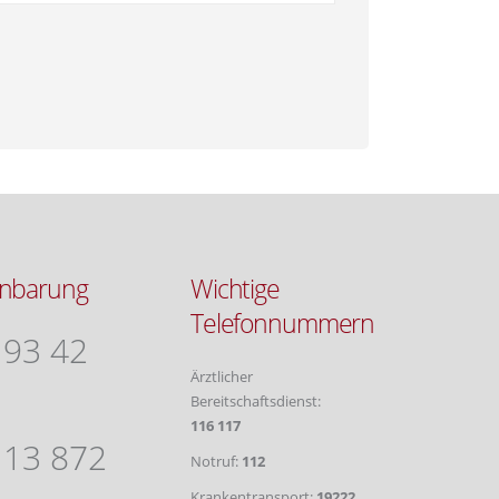
inbarung
Wichtige
Telefonnummern
 93 42
Ärztlicher
Bereitschaftsdienst:
116 117
 13 872
Notruf:
112
Krankentransport:
19222