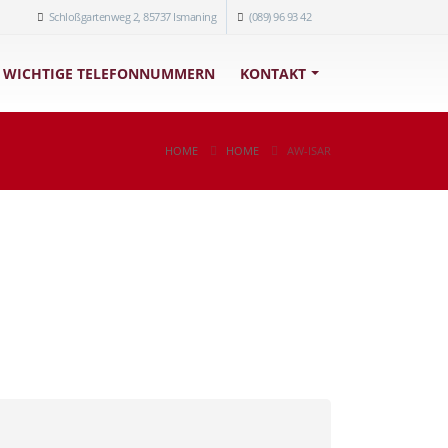
Schloßgartenweg 2, 85737 Ismaning
(089) 96 93 42
WICHTIGE TELEFONNUMMERN
KONTAKT
HOME
HOME
AW-ISAR